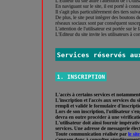
L'Editeur du site attire l'attention de l'Util
En naviguant sur le site, il est porté à conn
Il s'agit plus particulièrement des tiers sui
De plus, le site peut intègrer des boutons de
réseaux sociaux sont par conséquent susceptib
L'attention de l'utilisateur est portée sur le
L'Editeur du site invite les utilisateurs à c
Services réservés au
1. INSCRIPTION
L'accès à certains services et notamment à
L'inscription et l'accès aux services du
rempli et validé le formulaire d'inscript
Lors de son inscription, l'utilisateur s'e
devra en outre procéder à une vérificati
L'utilisateur doit ainsi fournir impérati
services. Une adresse de messagerie élect
Toute communication réalisée par
le site
s'engage donc à consulter régulièrement l