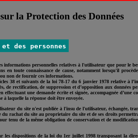
sur la Protection des Données
 et des personnes
des informations personnelles relatives à l'utilisateur que pour le b
tions en toute connaissance de cause, notamment lorsqu'il procède 
on ou non de fournir ces informations.
es 38 et suivants de la loi 78-17 du 6 janvier 1978 relative à l’in
cès, de rectification, de suppression et d’opposition aux données pe
 effectuant une demande écrite et signée, accompagnée d’une copi
sse à laquelle la réponse doit être envoyée.
isateur du site n'est publiée à l'insu de l'utilisateur, échangée, t
 du rachat du site au proprietaire du site et de ses droits permettr
tour tenu de la même obligation de conservation et de modification 
 les dispositions de la loi du 1er juillet 1998 transposant la dire