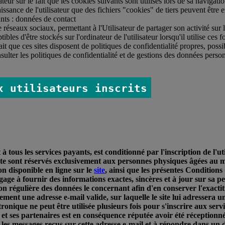
isateur sur le fait que les cookies suivants sont utilisés lors de sa naviga
aissance de l'utilisateur que des fichiers "cookies" de tiers peuvent être e
vants : données de contact
 réseaux sociaux, permettant à l'Utilisateur de partager son activité sur 
les d'être stockés sur l'ordinateur de l'utilisateur lorsqu'il utilise ces f
 fait que ces sites disposent de politiques de confidentialité propres, poss
onsulter les politiques de confidentialité et de gestions des données person
x utilisateurs inscrits
 tous les services payants, est conditionné par l'inscription de l'uti
 site sont réservés exclusivement aux personnes physiques âgées au
ion disponible en ligne sur le
site
, ainsi que les présentes Conditions
ngage à fournir des informations exactes, sincères et à jour sur sa per
on régulière des données le concernant afin d'en conserver l'exacti
vement une adresse e-mail valide, sur laquelle le site lui adressera 
ronique ne peut être utilisée plusieurs fois pour s'inscrire aux servi
et ses partenaires est en conséquence réputée avoir été réceptionnée
es messages reçus sur cette adresse e-mail et à répondre dans un dé