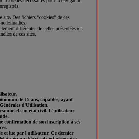
tion : Cookies nécessaires pour la navigation
nregistrés.
le site. Des fichiers "cookies" de ces
onctionnalités.
iblement différentes de celles présentées ici.
nelles de ces sites.
lisateur.
 minimum de 15 ans, capables, ayant
 Générales d'Utilisation.
sonne et son état civil. L'utilisateur
tude.
une confirmation de son inscription à ses
ces.
 et lue par l'utilisateur. Ce dernier
lai raisonnable si cela est nécessaire.