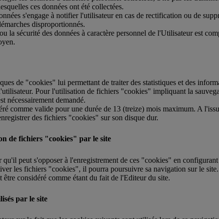
 lesquelles ces données ont été collectées.
onnées s'engage à notifier l'utilisateur en cas de rectification ou de su
t démarches disproportionnés.
té ou la sécurité des données à caractère personnel de l'Utilisateur est c
moyen.
es de "cookies" lui permettant de traiter des statistiques et des informati
l'utilisateur. Pour l'utilisation de fichiers "cookies" impliquant la sauve
 est nécessairement demandé.
déré comme valide pour une durée de 13 (treize) mois maximum. A l'issue
enregistrer des fichiers "cookies" sur son disque dur.
ion de fichiers "cookies" par le site
eur qu'il peut s'opposer à l'enregistrement de ces "cookies" en configurant
tiver les fichiers "cookies", il pourra poursuivre sa navigation sur le sit
 être considéré comme étant du fait de l'Editeur du site.
isés par le site