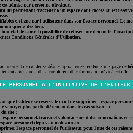
te est admise par personne physique.
fiant lui permettant d'accéder à un espace dont l'accès lui est réser
asse.
ifiables en ligne par l'utilisateur dans son Espace personnel. Le mot
communiquer à des tiers.
 tout état de cause la possibilité de refuser une demande d'inscript
ésentes Conditions Générales d'Utilisation.
 à tout moment demander sa désinscription en se rendant sur la page déd
tement après que l'utilisateur ait rempli le formulaire prévu à cet effet.
CE PERSONNEL À L'INITIATIVE DE L'ÉDITEUR
ateur que l'éditeur se réserve le droit de supprimer l'espace personn
de vente, et plus particulièrement dans les cas suivants :
e du site ;
e son espace personnel, transmet volontairement des informations erro
son espace personnel depuis au moins un an.
pprimer l'espace personnel de l'utilisateur pour l'une de ces raisons,