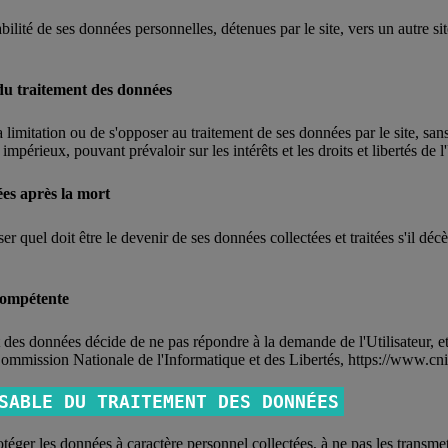
abilité de ses données personnelles, détenues par le site, vers un autre s
n du traitement des données
a limitation ou de s'opposer au traitement de ses données par le site, sans
mpérieux, pouvant prévaloir sur les intérêts et les droits et libertés de l'
ées après la mort
aniser quel doit être le devenir de ses données collectées et traitées s'il
 compétente
 des données décide de ne pas répondre à la demande de l'Utilisateur, et 
 (Commission Nationale de l'Informatique et des Libertés, https://www.cni
SABLE DU TRAITEMENT DES DONNÉES
éger les données à caractère personnel collectées, à ne pas les transmettre