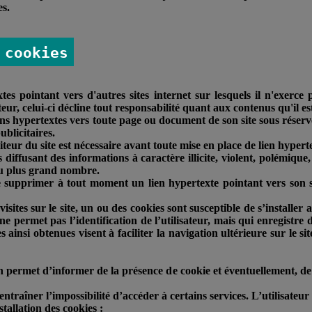
es.
 cookies
tes pointant vers d'autres sites internet sur lesquels il n'exerce 
iteur, celui-ci décline tout responsabilité quant aux contenus qu'il es
ens hypertextes vers toute page ou document de son site sous réserve
ublicitaires.
iteur du site est nécessaire avant toute mise en place de lien hypert
es diffusant des informations à caractère illicite, violent, polémi
 du plus grand nombre.
ire supprimer à tout moment un lien hypertexte pointant vers son si
 visites sur le site, un ou des cookies sont susceptible de s’instal
i ne permet pas l’identification de l’utilisateur, mais qui enregistre
ainsi obtenues visent à faciliter la navigation ultérieure sur le s
 permet d’informer de la présence de cookie et éventuellement, de 
entraîner l’impossibilité d’accéder à certains services. L’utilisateu
stallation des cookies :