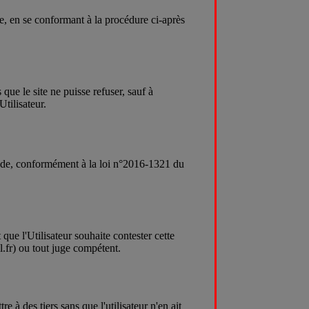
ite, en se conformant à la procédure ci-après
 que le site ne puisse refuser, sauf à
Utilisateur.
 décède, conformément à la loi n°2016-1321 du
que l'Utilisateur souhaite contester cette
l.fr) ou tout juge compétent.
 à des tiers sans que l'utilisateur n'en ait